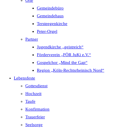
Orte
Gemeindebüro
Gemeindehaus
Tersteegenkirche
Peter-Orgel
Partner
Jugendkirche „geistreich“
Förderverein „FÖR JuKi e.V.“
Gospelchor „Mind the Gap“
Region „Köln-Rechtsrheinisch Nord“
Lebensfeste
Gottesdienst
Hochzeit
Taufe
Konfirmation
Trauerfeier
Seelsorge