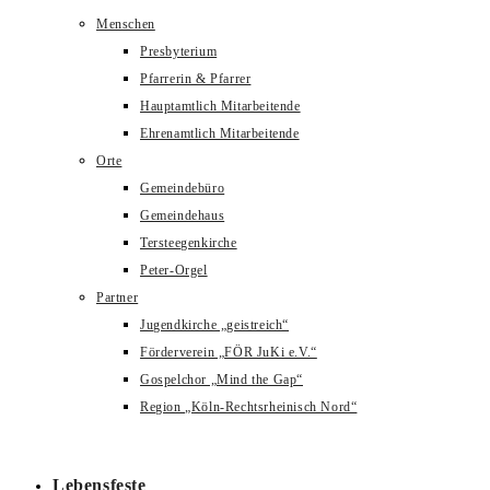
Menschen
Presbyterium
Pfarrerin & Pfarrer
Hauptamtlich Mitarbeitende
Ehrenamtlich Mitarbeitende
Orte
Gemeindebüro
Gemeindehaus
Tersteegenkirche
Peter-Orgel
Partner
Jugendkirche „geistreich“
Förderverein „FÖR JuKi e.V.“
Gospelchor „Mind the Gap“
Region „Köln-Rechtsrheinisch Nord“
Lebensfeste