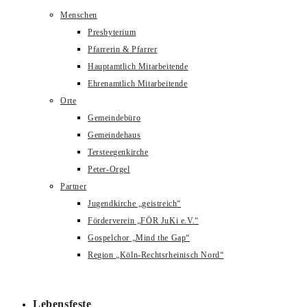
Menschen
Presbyterium
Pfarrerin & Pfarrer
Hauptamtlich Mitarbeitende
Ehrenamtlich Mitarbeitende
Orte
Gemeindebüro
Gemeindehaus
Tersteegenkirche
Peter-Orgel
Partner
Jugendkirche „geistreich“
Förderverein „FÖR JuKi e.V.“
Gospelchor „Mind the Gap“
Region „Köln-Rechtsrheinisch Nord“
Lebensfeste