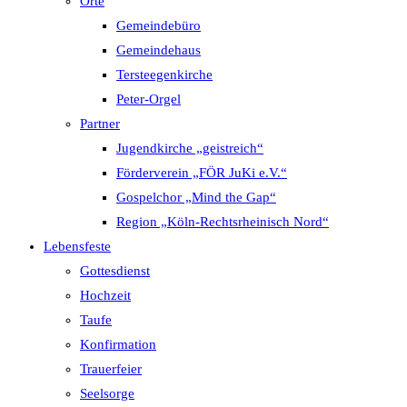
Orte
Gemeindebüro
Gemeindehaus
Tersteegenkirche
Peter-Orgel
Partner
Jugendkirche „geistreich“
Förderverein „FÖR JuKi e.V.“
Gospelchor „Mind the Gap“
Region „Köln-Rechtsrheinisch Nord“
Lebensfeste
Gottesdienst
Hochzeit
Taufe
Konfirmation
Trauerfeier
Seelsorge