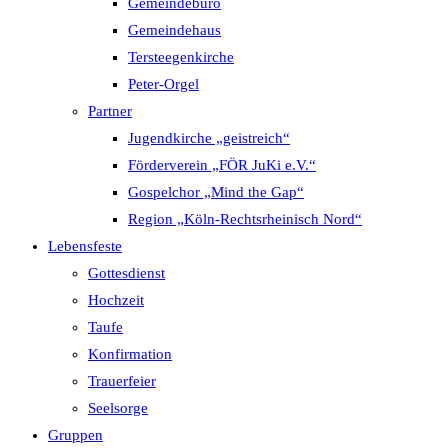
Gemeindebüro
Gemeindehaus
Tersteegenkirche
Peter-Orgel
Partner
Jugendkirche „geistreich“
Förderverein „FÖR JuKi e.V.“
Gospelchor „Mind the Gap“
Region „Köln-Rechtsrheinisch Nord“
Lebensfeste
Gottesdienst
Hochzeit
Taufe
Konfirmation
Trauerfeier
Seelsorge
Gruppen