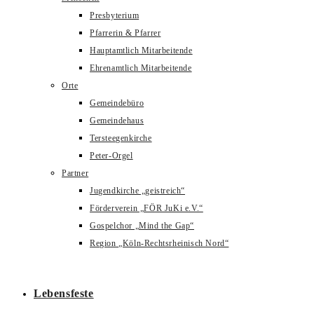
Presbyterium
Pfarrerin & Pfarrer
Hauptamtlich Mitarbeitende
Ehrenamtlich Mitarbeitende
Orte
Gemeindebüro
Gemeindehaus
Tersteegenkirche
Peter-Orgel
Partner
Jugendkirche „geistreich“
Förderverein „FÖR JuKi e.V.“
Gospelchor „Mind the Gap“
Region „Köln-Rechtsrheinisch Nord“
Lebensfeste