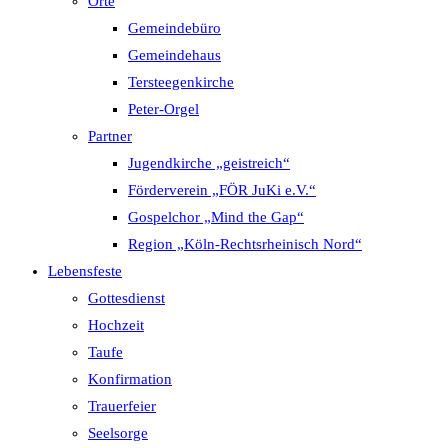
Orte
Gemeindebüro
Gemeindehaus
Tersteegenkirche
Peter-Orgel
Partner
Jugendkirche „geistreich“
Förderverein „FÖR JuKi e.V.“
Gospelchor „Mind the Gap“
Region „Köln-Rechtsrheinisch Nord“
Lebensfeste
Gottesdienst
Hochzeit
Taufe
Konfirmation
Trauerfeier
Seelsorge