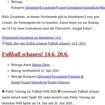
Beitrags-
Kategorie:
Allgemein
/
Erwachsene
/
Frauen
/
Gottesdienst
/
Jugendliche
/
Mus
Hallo Zusammen, an diesem Wochenende gibt es (mindestens!) zwei gute
Gründe, die Tersteegenkirche zu besuchen. Zuerst feiern wir am Sonntag
um 18 Uhr einen Gottesdienst unter der Überschrift „Sorgen Falten“…
Weiterlesen
Gottesdienst im Abendglanz 14.6.
Fußball schauen! 14.6. 20.6.
Beitrags-Autor:
Markus Dietz
Beitrag veröffentlicht:
12. Juni 2026
Beitrags-Kategorie:
Allgemein
/
Erwachsene
/
Familien &
Kinder
/
Frauen
/
Jugendliche
/
Kinder
/
Senioren
⚽ Public Viewing zur Fußball-WM 2026 ⚽ Gemeinsam Fußball schauen
macht einfach mehr Spaß! Wir laden herzlich zum Public Viewing der
deutschen WM-Spiele am 14. Juni und 20. Juni 2026…