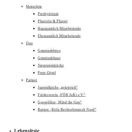
Menschen
Presbyterium
Pfarrerin & Pfarrer
Hauptamtlich Mitarbeitende
Ehrenamtlich Mitarbeitende
Orte
Gemeindebüro
Gemeindehaus
Tersteegenkirche
Peter-Orgel
Partner
Jugendkirche „geistreich“
Förderverein „FÖR JuKi e.V.“
Gospelchor „Mind the Gap“
Region „Köln-Rechtsrheinisch Nord“
Lebensfeste