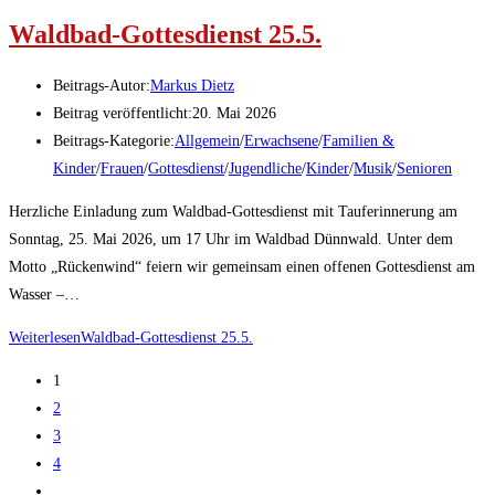
Waldbad-Gottesdienst 25.5.
Beitrags-Autor:
Markus Dietz
Beitrag veröffentlicht:
20. Mai 2026
Beitrags-Kategorie:
Allgemein
/
Erwachsene
/
Familien &
Kinder
/
Frauen
/
Gottesdienst
/
Jugendliche
/
Kinder
/
Musik
/
Senioren
Herzliche Einladung zum Waldbad-Gottesdienst mit Tauferinnerung am
Sonntag, 25. Mai 2026, um 17 Uhr im Waldbad Dünnwald. Unter dem
Motto „Rückenwind“ feiern wir gemeinsam einen offenen Gottesdienst am
Wasser –…
Weiterlesen
Waldbad-Gottesdienst 25.5.
1
2
3
4
…