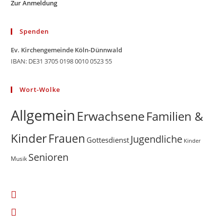
Zur Anmeldung
Spenden
Ev. Kirchengemeinde Köln-Dünnwald
IBAN: DE31 3705 0198 0010 0523 55
Wort-Wolke
Allgemein
Erwachsene
Familien &
Kinder
Frauen
Jugendliche
Gottesdienst
Kinder
Senioren
Musik
Opens
in
Opens
a