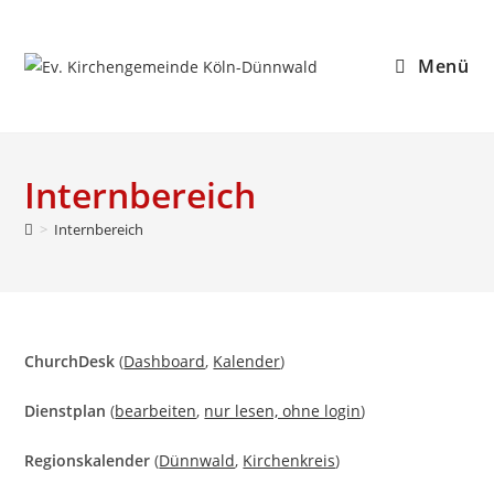
Zum
Inhalt
Menü
springen
Internbereich
>
Internbereich
ChurchDesk
(
Dashboard
,
Kalender
)
Dienstplan
(
bearbeiten
,
nur lesen, ohne login
)
Regionskalender
(
Dünnwald
,
Kirchenkreis
)