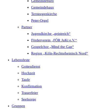
Gemeindebüro
Gemeindehaus
Tersteegenkirche
Peter-Orgel
Partner
Jugendkirche „geistreich“
Förderverein „FÖR JuKi e.V.“
Gospelchor „Mind the Gap“
Region „Köln-Rechtsrheinisch Nord“
Lebensfeste
Gottesdienst
Hochzeit
Taufe
Konfirmation
Trauerfeier
Seelsorge
Gruppen