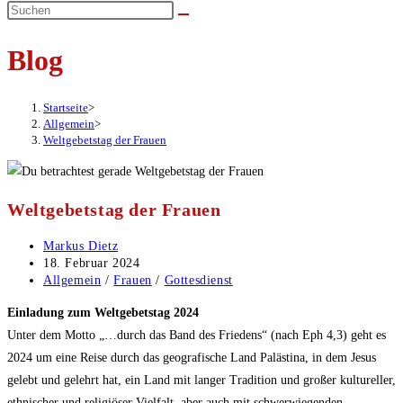
umschalten
Blog
Startseite
>
Allgemein
>
Weltgebetstag der Frauen
Weltgebetstag der Frauen
Beitrags-
Markus Dietz
Autor:
Beitrag
18. Februar 2024
veröffentlicht:
Beitrags-
Allgemein
/
Frauen
/
Gottesdienst
Kategorie:
Einladung zum Weltgebetstag 2024
Unter dem Motto „…durch das Band des Friedens“ (nach Eph 4,3) geht es
2024 um eine Reise durch das geografische Land Palästina, in dem Jesus
gelebt und gelehrt hat, ein Land mit langer Tradition und großer kultureller,
ethnischer und religiöser Vielfalt, aber auch mit schwerwiegenden