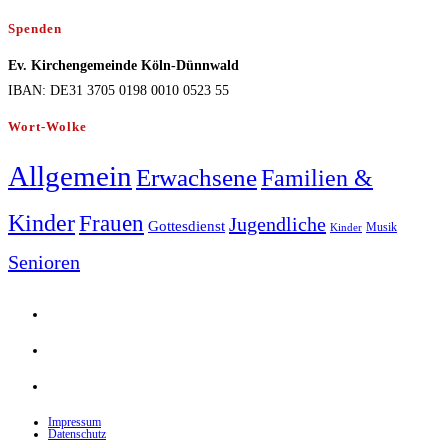
Spenden
Ev. Kirchengemeinde Köln-Dünnwald
IBAN: DE31 3705 0198 0010 0523 55
Wort-Wolke
Allgemein
Erwachsene
Familien &
Kinder
Frauen
Jugendliche
Gottesdienst
Musik
Kinder
Senioren
Opens
in
Opens
a
in
Opens
new
a
in
tab
new
Impressum
a
Datenschutz
tab