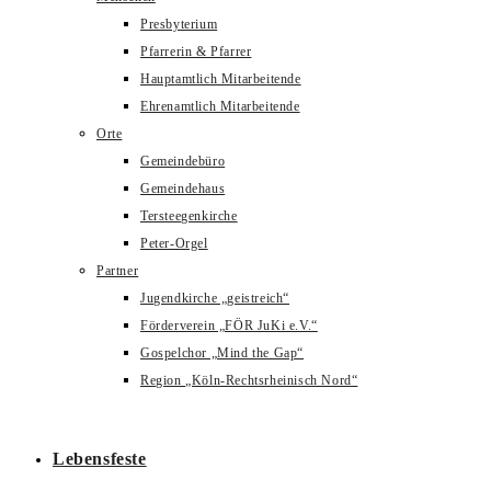
Presbyterium
Pfarrerin & Pfarrer
Hauptamtlich Mitarbeitende
Ehrenamtlich Mitarbeitende
Orte
Gemeindebüro
Gemeindehaus
Tersteegenkirche
Peter-Orgel
Partner
Jugendkirche „geistreich“
Förderverein „FÖR JuKi e.V.“
Gospelchor „Mind the Gap“
Region „Köln-Rechtsrheinisch Nord“
Lebensfeste