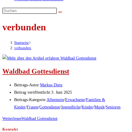
verbunden
Startseite
>
verbunden
Waldbad Gottesdienst
Beitrags-Autor:
Markus Dietz
Beitrag veröffentlicht:
3. Juni 2025
Beitrags-Kategorie:
Allgemein
/
Erwachsene
/
Familien &
Kinder
/
Frauen
/
Gottesdienst
/
Jugendliche
/
Kinder
/
Musik
/
Senioren
Weiterlesen
Waldbad Gottesdienst
Kontakt