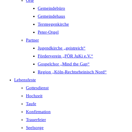
Orte
Gemeindebüro
Gemeindehaus
Tersteegenkirche
Peter-Orgel
Partner
Jugendkirche „geistreich“
Förderverein „FÖR JuKi e.V.“
Gospelchor „Mind the Gap“
Region „Köln-Rechtsrheinisch Nord“
Lebensfeste
Gottesdienst
Hochzeit
Taufe
Konfirmation
Trauerfeier
Seelsorge