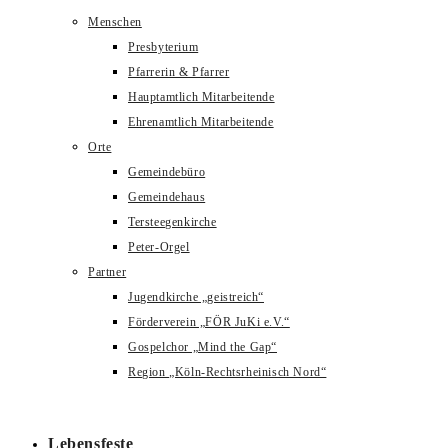
Menschen
Presbyterium
Pfarrerin & Pfarrer
Hauptamtlich Mitarbeitende
Ehrenamtlich Mitarbeitende
Orte
Gemeindebüro
Gemeindehaus
Tersteegenkirche
Peter-Orgel
Partner
Jugendkirche „geistreich“
Förderverein „FÖR JuKi e.V.“
Gospelchor „Mind the Gap“
Region „Köln-Rechtsrheinisch Nord“
Lebensfeste