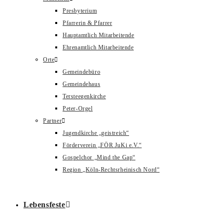
Presbyterium
Pfarrerin & Pfarrer
Hauptamtlich Mitarbeitende
Ehrenamtlich Mitarbeitende
Orte
Gemeindebüro
Gemeindehaus
Tersteegenkirche
Peter-Orgel
Partner
Jugendkirche „geistreich“
Förderverein „FÖR JuKi e.V.“
Gospelchor „Mind the Gap“
Region „Köln-Rechtsrheinisch Nord“
Lebensfeste