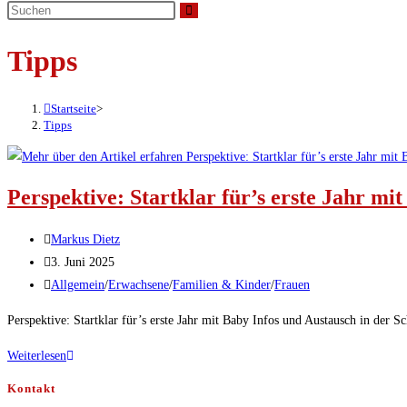
umschalten
Tipps
Startseite
>
Tipps
Perspektive: Startklar für’s erste Jahr mi
Beitrags-
Markus Dietz
Autor:
Beitrag
3. Juni 2025
veröffentlicht:
Beitrags-
Allgemein
/
Erwachsene
/
Familien & Kinder
/
Frauen
Kategorie:
Perspektive: Startklar für’s erste Jahr mit Baby Infos und Austausch in de
Perspektive:
Weiterlesen
Startklar
Kontakt
für’s