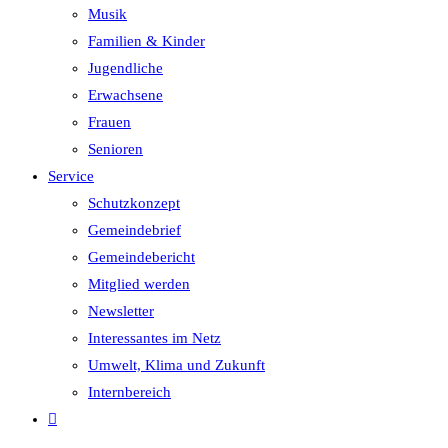
Musik
Familien & Kinder
Jugendliche
Erwachsene
Frauen
Senioren
Service
Schutzkonzept
Gemeindebrief
Gemeindebericht
Mitglied werden
Newsletter
Interessantes im Netz
Umwelt, Klima und Zukunft
Internbereich
Website-
Suche