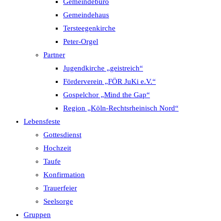
Gemeindebüro
Gemeindehaus
Tersteegenkirche
Peter-Orgel
Partner
Jugendkirche „geistreich“
Förderverein „FÖR JuKi e.V.“
Gospelchor „Mind the Gap“
Region „Köln-Rechtsrheinisch Nord“
Lebensfeste
Gottesdienst
Hochzeit
Taufe
Konfirmation
Trauerfeier
Seelsorge
Gruppen