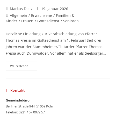
Beitrags-
Beitrag
Markus Dietz
19. Januar 2026
Autor:
veröffentlicht:
Beitrags-
Allgemein
/
Erwachsene
/
Familien &
Kategorie:
Kinder
/
Frauen
/
Gottesdienst
/
Senioren
Herzliche Einladung zur Verabschiedung von Pfarrer
Thomas Fresia im Gottesdienst am 1. Februar! Seit drei
Jahren war der Stammheimer/Flittarder Pfarrer Thomas
Fresia auch Dünnwalder. Vor allem hat er als Seelsorger…
Verabschiedung
Weiterlesen
Von
Pfarrer
Thomas
Fresia
Kontakt
Gemeindebüro
Berliner Straße 944, 51069 Köln
Telefon: 0221 / 57 0072 57