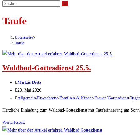
umschalten
Taufe
Startseite
>
Taufe
Waldbad-Gottesdienst 25.5.
Beitrags-
Markus Dietz
Autor:
Beitrag
20. Mai 2026
veröffentlicht:
Beitrags-
Allgemein
/
Erwachsene
/
Familien & Kinder
/
Frauen
/
Gottesdienst
/
Jugen
Kategorie:
Herzliche Einladung zum Waldbad-Gottesdienst mit Tauferinnerung am Son
Waldbad-
Weiterlesen
Gottesdienst
25.5.