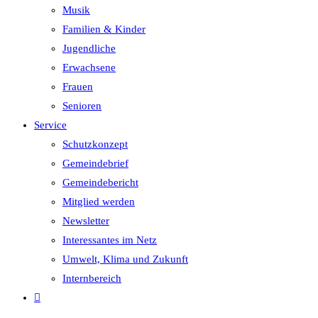
Musik
Familien & Kinder
Jugendliche
Erwachsene
Frauen
Senioren
Service
Schutzkonzept
Gemeindebrief
Gemeindebericht
Mitglied werden
Newsletter
Interessantes im Netz
Umwelt, Klima und Zukunft
Internbereich
Website-
Suche