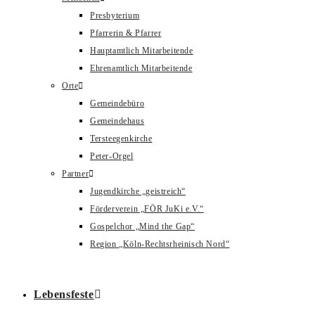
Presbyterium
Pfarrerin & Pfarrer
Hauptamtlich Mitarbeitende
Ehrenamtlich Mitarbeitende
Orte
Gemeindebüro
Gemeindehaus
Tersteegenkirche
Peter-Orgel
Partner
Jugendkirche „geistreich“
Förderverein „FÖR JuKi e.V.“
Gospelchor „Mind the Gap“
Region „Köln-Rechtsrheinisch Nord“
Lebensfeste