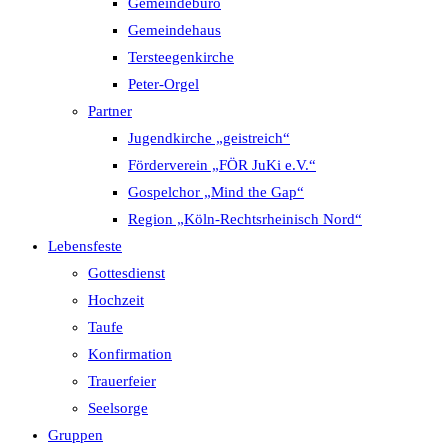
Gemeindebüro
Gemeindehaus
Tersteegenkirche
Peter-Orgel
Partner
Jugendkirche „geistreich“
Förderverein „FÖR JuKi e.V.“
Gospelchor „Mind the Gap“
Region „Köln-Rechtsrheinisch Nord“
Lebensfeste
Gottesdienst
Hochzeit
Taufe
Konfirmation
Trauerfeier
Seelsorge
Gruppen