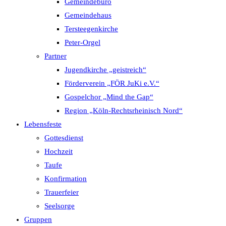
Gemeindebüro
Gemeindehaus
Tersteegenkirche
Peter-Orgel
Partner
Jugendkirche „geistreich“
Förderverein „FÖR JuKi e.V.“
Gospelchor „Mind the Gap“
Region „Köln-Rechtsrheinisch Nord“
Lebensfeste
Gottesdienst
Hochzeit
Taufe
Konfirmation
Trauerfeier
Seelsorge
Gruppen