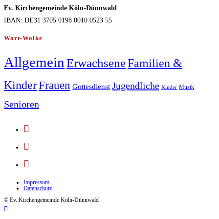
Ev. Kirchengemeinde Köln-Dünnwald
IBAN: DE31 3705 0198 0010 0523 55
Wort-Wolke
Allgemein
Erwachsene
Familien &
Kinder
Frauen
Jugendliche
Gottesdienst
Musik
Kinder
Senioren
Opens
in
Opens
a
in
Opens
new
a
in
tab
new
Impressum
a
Datenschutz
tab
new
© Ev. Kirchengemeinde Köln-Dünnwald
tab