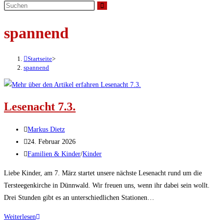
umschalten
spannend
Startseite
>
spannend
Lesenacht 7.3.
Beitrags-
Markus Dietz
Autor:
Beitrag
24. Februar 2026
veröffentlicht:
Beitrags-
Familien & Kinder
/
Kinder
Kategorie:
Liebe Kinder, am 7. März startet unsere nächste Lesenacht rund um die
Tersteegenkirche in Dünnwald. Wir freuen uns, wenn ihr dabei sein wollt.
Drei Stunden gibt es an unterschiedlichen Stationen…
Lesenacht
Weiterlesen