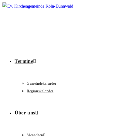
Zum
Inhalt
springen
Termine
Gemeindekalender
Regionskalender
Über uns
Menschen