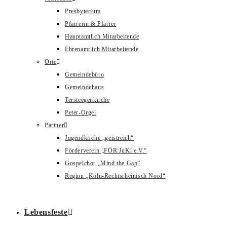
Presbyterium
Pfarrerin & Pfarrer
Hauptamtlich Mitarbeitende
Ehrenamtlich Mitarbeitende
Orte
Gemeindebüro
Gemeindehaus
Tersteegenkirche
Peter-Orgel
Partner
Jugendkirche „geistreich“
Förderverein „FÖR JuKi e.V.“
Gospelchor „Mind the Gap“
Region „Köln-Rechtsrheinisch Nord“
Lebensfeste