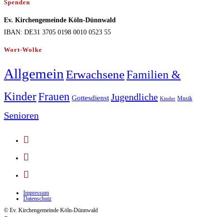
Spenden
Ev. Kirchengemeinde Köln-Dünnwald
IBAN: DE31 3705 0198 0010 0523 55
Wort-Wolke
Allgemein
Erwachsene
Familien &
Kinder
Frauen
Jugendliche
Gottesdienst
Musik
Kinder
Senioren
Opens
in
Opens
a
in
Opens
new
a
in
tab
new
Impressum
a
Datenschutz
tab
new
© Ev. Kirchengemeinde Köln-Dünnwald