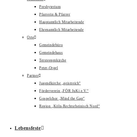
Presbyterium
Pfarrerin & Pfarrer
Hauptamtlich Mitarbeitende
Ehrenamtlich Mitarbeitende
Orte
Gemeindebüro
Gemeindehaus
Tersteegenkirche
Peter-Orgel
Partner
Jugendkirche „geistreich“
Förderverein „FÖR JuKi e.V.“
Gospelchor „Mind the Gap“
Region „Köln-Rechtsrheinisch Nord“
Lebensfeste