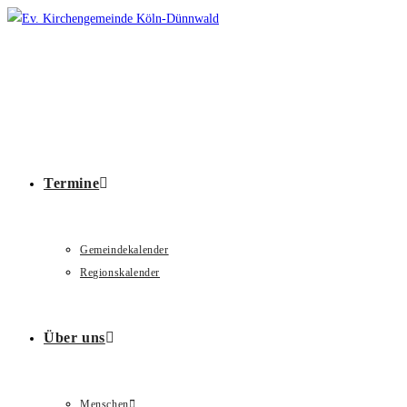
Zum
Inhalt
springen
Termine
Gemeindekalender
Regionskalender
Über uns
Menschen