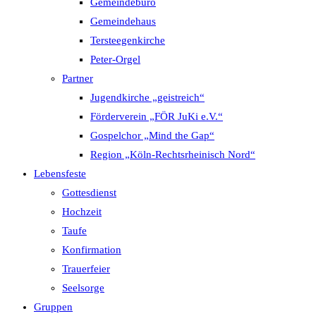
Gemeindebüro
Gemeindehaus
Tersteegenkirche
Peter-Orgel
Partner
Jugendkirche „geistreich“
Förderverein „FÖR JuKi e.V.“
Gospelchor „Mind the Gap“
Region „Köln-Rechtsrheinisch Nord“
Lebensfeste
Gottesdienst
Hochzeit
Taufe
Konfirmation
Trauerfeier
Seelsorge
Gruppen