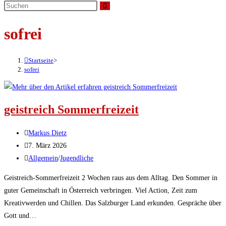
umschalten
sofrei
Startseite
>
sofrei
geistreich Sommerfreizeit
Beitrags-
Markus Dietz
Autor:
Beitrag
7. März 2026
veröffentlicht:
Beitrags-
Allgemein
/
Jugendliche
Kategorie:
Geistreich-Sommerfreizeit 2 Wochen raus aus dem Alltag. Den Sommer in
guter Gemeinschaft in Österreich verbringen. Viel Action, Zeit zum
Kreativwerden und Chillen. Das Salzburger Land erkunden. Gespräche über
Gott und…