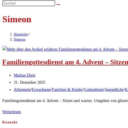
umschalten
Simeon
Startseite
>
Simeon
Familiengottesdienst am 4. Advent – Sitze
Beitrags-
Markus Dietz
Autor:
Beitrag
31. Dezember 2025
veröffentlicht:
Beitrags-
Allgemein
/
Erwachsene
/
Familien & Kinder
/
Gottesdienst
/
Jugendliche
/
K
Kategorie:
Familiengottesdienst am 4. Advent – Sitzen und warten. Umgeben von glitze
Familiengottesdienst
Weiterlesen
am
Kontakt
4.