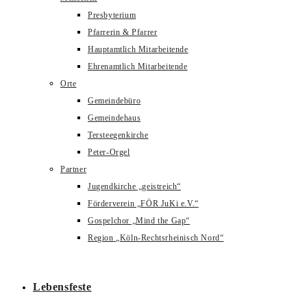
Presbyterium
Pfarrerin & Pfarrer
Hauptamtlich Mitarbeitende
Ehrenamtlich Mitarbeitende
Orte
Gemeindebüro
Gemeindehaus
Tersteegenkirche
Peter-Orgel
Partner
Jugendkirche „geistreich“
Förderverein „FÖR JuKi e.V.“
Gospelchor „Mind the Gap“
Region „Köln-Rechtsrheinisch Nord“
Lebensfeste