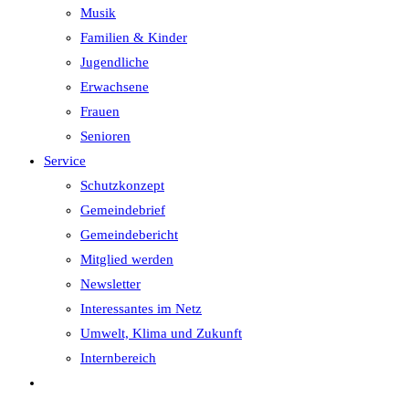
Musik
Familien & Kinder
Jugendliche
Erwachsene
Frauen
Senioren
Service
Schutzkonzept
Gemeindebrief
Gemeindebericht
Mitglied werden
Newsletter
Interessantes im Netz
Umwelt, Klima und Zukunft
Internbereich
Website-
Suche