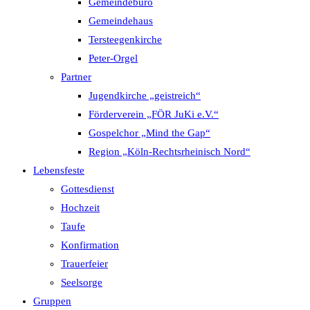
Gemeindebüro
Gemeindehaus
Tersteegenkirche
Peter-Orgel
Partner
Jugendkirche „geistreich“
Förderverein „FÖR JuKi e.V.“
Gospelchor „Mind the Gap“
Region „Köln-Rechtsrheinisch Nord“
Lebensfeste
Gottesdienst
Hochzeit
Taufe
Konfirmation
Trauerfeier
Seelsorge
Gruppen