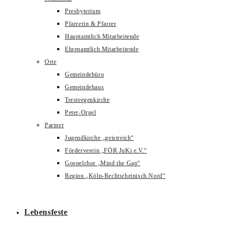
Presbyterium
Pfarrerin & Pfarrer
Hauptamtlich Mitarbeitende
Ehrenamtlich Mitarbeitende
Orte
Gemeindebüro
Gemeindehaus
Tersteegenkirche
Peter-Orgel
Partner
Jugendkirche „geistreich“
Förderverein „FÖR JuKi e.V.“
Gospelchor „Mind the Gap“
Region „Köln-Rechtsrheinisch Nord“
Lebensfeste