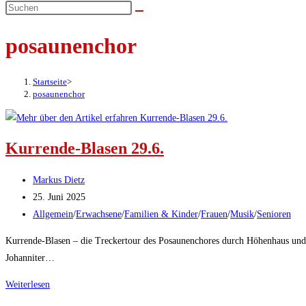
umschalten
posaunenchor
Startseite
>
posaunenchor
Kurrende-Blasen 29.6.
Beitrags-
Markus Dietz
Autor:
Beitrag
25. Juni 2025
veröffentlicht:
Beitrags-
Allgemein
/
Erwachsene
/
Familien & Kinder
/
Frauen
/
Musik
/
Senioren
Kategorie:
Kurrende-Blasen – die Treckertour des Posaunenchores durch Höhenhaus u
Johanniter…
Kurrende-
Weiterlesen
Blasen