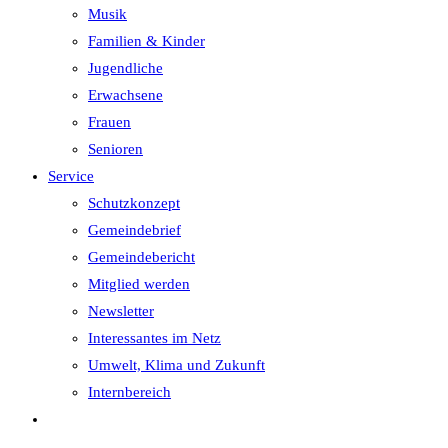
Musik
Familien & Kinder
Jugendliche
Erwachsene
Frauen
Senioren
Service
Schutzkonzept
Gemeindebrief
Gemeindebericht
Mitglied werden
Newsletter
Interessantes im Netz
Umwelt, Klima und Zukunft
Internbereich
Website-
Suche