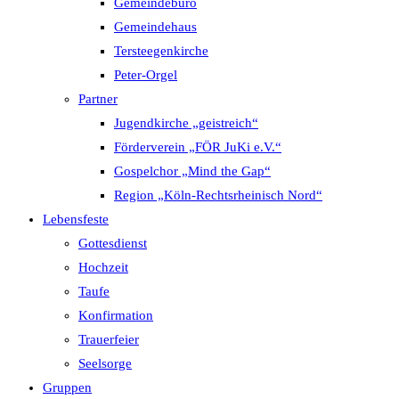
Gemeindebüro
Gemeindehaus
Tersteegenkirche
Peter-Orgel
Partner
Jugendkirche „geistreich“
Förderverein „FÖR JuKi e.V.“
Gospelchor „Mind the Gap“
Region „Köln-Rechtsrheinisch Nord“
Lebensfeste
Gottesdienst
Hochzeit
Taufe
Konfirmation
Trauerfeier
Seelsorge
Gruppen