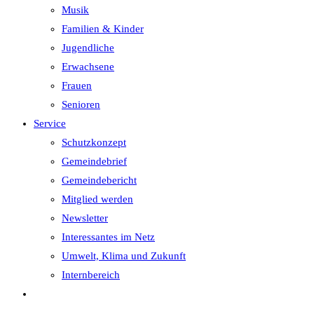
Musik
Familien & Kinder
Jugendliche
Erwachsene
Frauen
Senioren
Service
Schutzkonzept
Gemeindebrief
Gemeindebericht
Mitglied werden
Newsletter
Interessantes im Netz
Umwelt, Klima und Zukunft
Internbereich
Website-
Suche