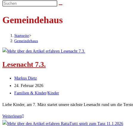
umschalten
Gemeindehaus
Startseite
>
Gemeindehaus
Lesenacht 7.3.
Beitrags-
Markus Dietz
Autor:
Beitrag
24. Februar 2026
veröffentlicht:
Beitrags-
Familien & Kinder
/
Kinder
Kategorie:
Liebe Kinder, am 7. März startet unsere nächste Lesenacht rund um die Terst
Lesenacht
Weiterlesen
7.3.