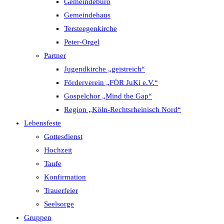
Gemeindebüro
Gemeindehaus
Tersteegenkirche
Peter-Orgel
Partner
Jugendkirche „geistreich“
Förderverein „FÖR JuKi e.V.“
Gospelchor „Mind the Gap“
Region „Köln-Rechtsrheinisch Nord“
Lebensfeste
Gottesdienst
Hochzeit
Taufe
Konfirmation
Trauerfeier
Seelsorge
Gruppen