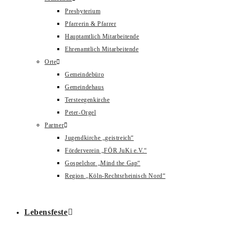
Presbyterium
Pfarrerin & Pfarrer
Hauptamtlich Mitarbeitende
Ehrenamtlich Mitarbeitende
Orte
Gemeindebüro
Gemeindehaus
Tersteegenkirche
Peter-Orgel
Partner
Jugendkirche „geistreich“
Förderverein „FÖR JuKi e.V.“
Gospelchor „Mind the Gap“
Region „Köln-Rechtsrheinisch Nord“
Lebensfeste