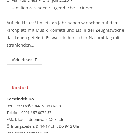
Markus Dietz
3. Juli 2025
Autor:
veröffentlicht:
Beitrags-
Familien & Kinder
/
Jugendliche
/
Kinder
Kategorie:
Auf ein Neues! Im letzten Jahr haben wir schon auf dem
Kirchplatz mit Musik, Konfetti und Eis in der Zeugniswoche
das Leben gefeiert. Es war ein herrlicher Nachmittag mit
strahlenden…
Scheiß-
Weiterlesen
Auf-
Noten-
Segen
9.7.
Kontakt
Gemeindebüro
Berliner Straße 944, 51069 Köln
Telefon: 0221 / 57 0072 57
EMail:
koeln-duennwald@ekir.de
Öffnungszeiten: Di 14-17 Uhr, Do 9-12 Uhr