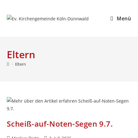
Zum
Inhalt
Menü
springen
Eltern
>
Eltern
Scheiß-auf-Noten-Segen 9.7.
Beitrags-
Beitrag