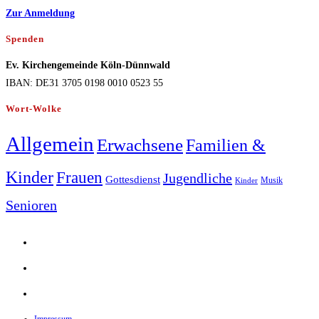
Zur Anmeldung
Spenden
Ev. Kirchengemeinde Köln-Dünnwald
IBAN: DE31 3705 0198 0010 0523 55
Wort-Wolke
Allgemein
Erwachsene
Familien &
Kinder
Frauen
Jugendliche
Gottesdienst
Musik
Kinder
Senioren
Opens
in
Opens
a
in
Opens
new
a
in
tab
new