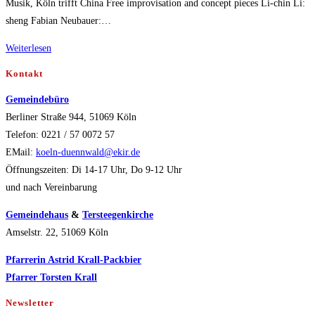
Musik, Köln trifft China Free improvisation and concept pieces Li-chin Li:
sheng Fabian Neubauer:…
Konzert
Weiterlesen
RANDOM
Kontakt
EXPECTATION
Gemeindebüro
26.8.
Berliner Straße 944, 51069 Köln
Telefon: 0221 / 57 0072 57
EMail:
koeln-duennwald@ekir.de
Öffnungszeiten: Di 14-17 Uhr, Do 9-12 Uhr
und nach Vereinbarung
Gemeindehaus
&
Tersteegenkirche
Amselstr. 22, 51069 Köln
Pfarrerin Astrid Krall-Packbier
Pfarrer Torsten Krall
Newsletter