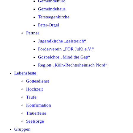
Gemeindebüro
Gemeindehaus
Tersteegenkirche
Peter-Orgel
Partner
Jugendkirche „geistreich“
Förderverein „FÖR JuKi e.V.“
Gospelchor „Mind the Gap“
Region „Köln-Rechtsrheinisch Nord“
Lebensfeste
Gottesdienst
Hochzeit
Taufe
Konfirmation
Trauerfeier
Seelsorge
Gruppen