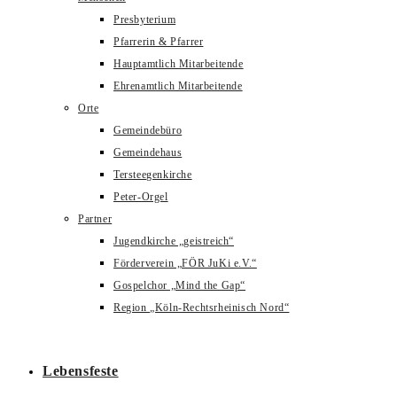
Presbyterium
Pfarrerin & Pfarrer
Hauptamtlich Mitarbeitende
Ehrenamtlich Mitarbeitende
Orte
Gemeindebüro
Gemeindehaus
Tersteegenkirche
Peter-Orgel
Partner
Jugendkirche „geistreich“
Förderverein „FÖR JuKi e.V.“
Gospelchor „Mind the Gap“
Region „Köln-Rechtsrheinisch Nord“
Lebensfeste