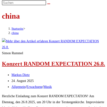
umschalten
china
Startseite
>
china
Simon Rummel
Konzert RANDOM EXPECTATION 26.8.
Beitrags-
Markus Dietz
Autor:
Beitrag
24. August 2025
veröffentlicht:
Beitrags-
Allgemein
/
Erwachsene
/
Musik
Kategorie:
Herzliche Einladung zum Konzert RANDOM EXPECTATION! Am
Dienstag, den 26.8.2025, um 20 Uhr in der Tersteegenkirche. Improvisierte