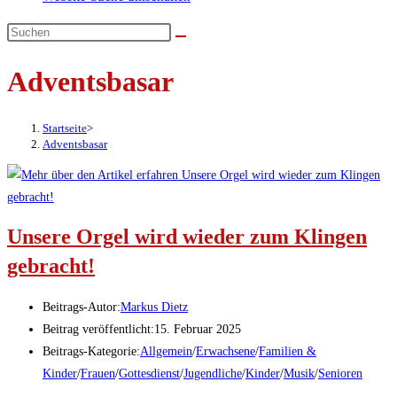
Adventsbasar
Startseite
>
Adventsbasar
Unsere Orgel wird wieder zum Klingen
gebracht!
Beitrags-Autor:
Markus Dietz
Beitrag veröffentlicht:
15. Februar 2025
Beitrags-Kategorie:
Allgemein
/
Erwachsene
/
Familien &
Kinder
/
Frauen
/
Gottesdienst
/
Jugendliche
/
Kinder
/
Musik
/
Senioren