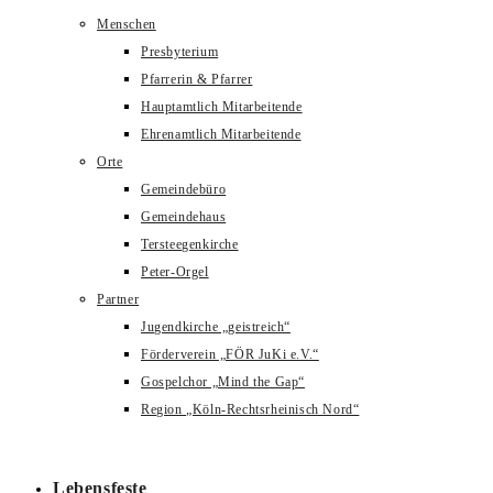
Menschen
Presbyterium
Pfarrerin & Pfarrer
Hauptamtlich Mitarbeitende
Ehrenamtlich Mitarbeitende
Orte
Gemeindebüro
Gemeindehaus
Tersteegenkirche
Peter-Orgel
Partner
Jugendkirche „geistreich“
Förderverein „FÖR JuKi e.V.“
Gospelchor „Mind the Gap“
Region „Köln-Rechtsrheinisch Nord“
Lebensfeste