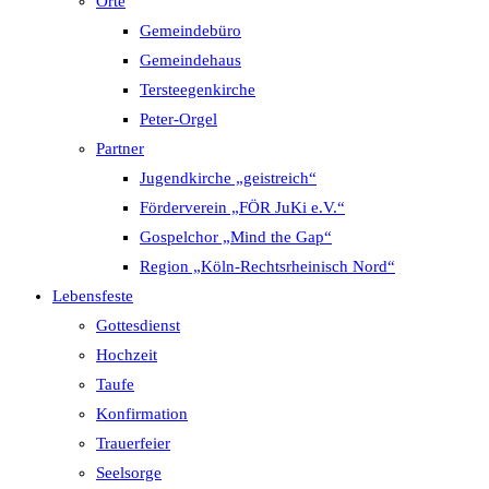
Orte
Gemeindebüro
Gemeindehaus
Tersteegenkirche
Peter-Orgel
Partner
Jugendkirche „geistreich“
Förderverein „FÖR JuKi e.V.“
Gospelchor „Mind the Gap“
Region „Köln-Rechtsrheinisch Nord“
Lebensfeste
Gottesdienst
Hochzeit
Taufe
Konfirmation
Trauerfeier
Seelsorge