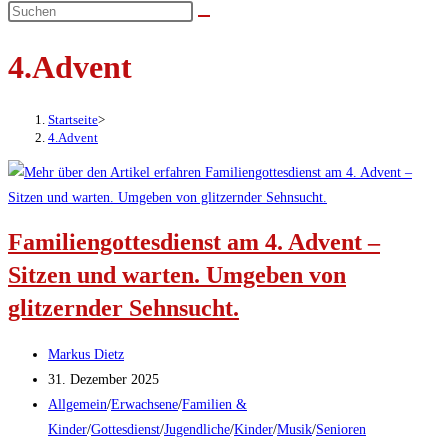
umschalten
4.Advent
Startseite
>
4.Advent
Familiengottesdienst am 4. Advent –
Sitzen und warten. Umgeben von
glitzernder Sehnsucht.
Beitrags-
Markus Dietz
Autor:
Beitrag
31. Dezember 2025
veröffentlicht:
Beitrags-
Allgemein
/
Erwachsene
/
Familien &
Kategorie:
Kinder
/
Gottesdienst
/
Jugendliche
/
Kinder
/
Musik
/
Senioren