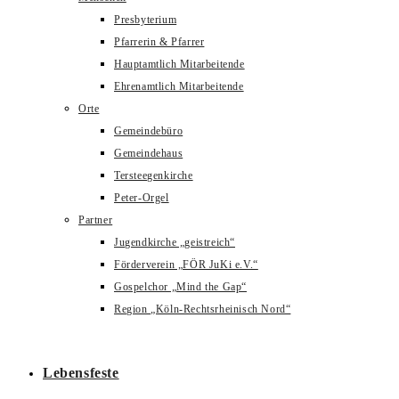
Presbyterium
Pfarrerin & Pfarrer
Hauptamtlich Mitarbeitende
Ehrenamtlich Mitarbeitende
Orte
Gemeindebüro
Gemeindehaus
Tersteegenkirche
Peter-Orgel
Partner
Jugendkirche „geistreich“
Förderverein „FÖR JuKi e.V.“
Gospelchor „Mind the Gap“
Region „Köln-Rechtsrheinisch Nord“
Lebensfeste