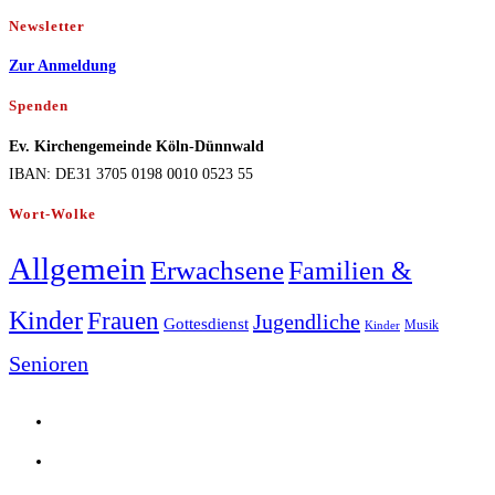
Newsletter
Zur Anmeldung
Spenden
Ev. Kirchengemeinde Köln-Dünnwald
IBAN: DE31 3705 0198 0010 0523 55
Wort-Wolke
Allgemein
Erwachsene
Familien &
Kinder
Frauen
Jugendliche
Gottesdienst
Musik
Kinder
Senioren
Opens
in
Opens
a
in
Opens
new