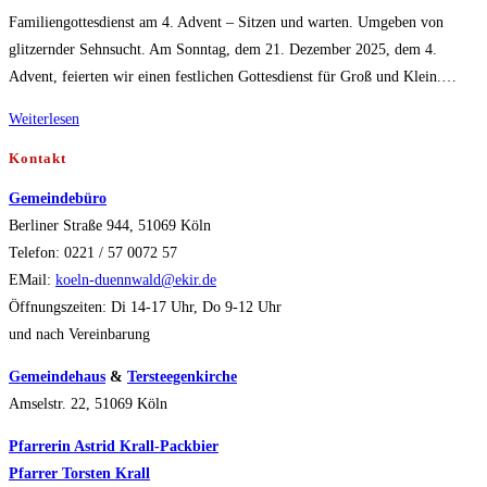
Familiengottesdienst am 4. Advent – Sitzen und warten. Umgeben von
glitzernder Sehnsucht. Am Sonntag, dem 21. Dezember 2025, dem 4.
Advent, feierten wir einen festlichen Gottesdienst für Groß und Klein.…
Familiengottesdienst
Weiterlesen
am
Kontakt
4.
Gemeindebüro
Advent
Berliner Straße 944, 51069 Köln
–
Telefon: 0221 / 57 0072 57
Sitzen
EMail:
koeln-duennwald@ekir.de
und
Öffnungszeiten: Di 14-17 Uhr, Do 9-12 Uhr
warten.
und nach Vereinbarung
Umgeben
von
Gemeindehaus
&
Tersteegenkirche
glitzernder
Amselstr. 22, 51069 Köln
Sehnsucht.
Pfarrerin Astrid Krall-Packbier
Pfarrer Torsten Krall