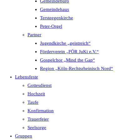
Gemeindebüro
Gemeindehaus
Tersteegenkirche
Peter-Orgel
Partner
Jugendkirche „geistreich“
Förderverein „FÖR JuKi e.V.“
Gospelchor „Mind the Gap“
Region „Köln-Rechtsrheinisch Nord“
Lebensfeste
Gottesdienst
Hochzeit
Taufe
Konfirmation
Trauerfeier
Seelsorge
Gruppen