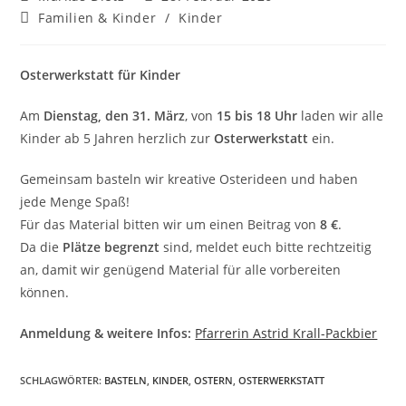
Autor:
veröffentlicht:
Beitrags-
Familien & Kinder
/
Kinder
Kategorie:
Osterwerkstatt für Kinder
Am
Dienstag, den 31. März
, von
15 bis 18 Uhr
laden wir alle
Kinder ab 5 Jahren herzlich zur
Osterwerkstatt
ein.
Gemeinsam basteln wir kreative Osterideen und haben
jede Menge Spaß!
Für das Material bitten wir um einen Beitrag von
8 €
.
Da die
Plätze begrenzt
sind, meldet euch bitte rechtzeitig
an, damit wir genügend Material für alle vorbereiten
können.
Anmeldung & weitere Infos:
Pfarrerin Astrid Krall-Packbier
SCHLAGWÖRTER
:
BASTELN
,
KINDER
,
OSTERN
,
OSTERWERKSTATT