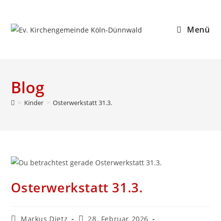
Zum
Inhalt
Menü
springen
Blog
>
Kinder
>
Osterwerkstatt 31.3.
Osterwerkstatt 31.3.
Beitrags-
Beitrag
Markus Dietz
28. Februar 2026