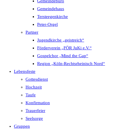
Gemeindebüro
Gemeindehaus
Tersteegenkirche
Peter-Orgel
Partner
Jugendkirche „geistreich“
Förderverein „FÖR JuKi e.V.“
Gospelchor „Mind the Gap“
Region „Köln-Rechtsrheinisch Nord“
Lebensfeste
Gottesdienst
Hochzeit
Taufe
Konfirmation
Trauerfeier
Seelsorge
Gruppen