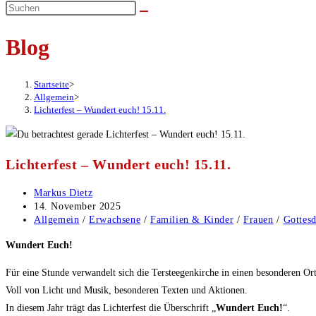
umschalten
Blog
Startseite
>
Allgemein
>
Lichterfest – Wundert euch! 15.11.
Lichterfest – Wundert euch! 15.11.
Beitrags-
Markus Dietz
Autor:
Beitrag
14. November 2025
veröffentlicht:
Beitrags-
Allgemein
/
Erwachsene
/
Familien & Kinder
/
Frauen
/
Gottesd
Kategorie:
Wundert Euch!
Für eine Stunde verwandelt sich die Tersteegenkirche in einen besonderen Ort
Voll von Licht und Musik, besonderen Texten und Aktionen.
In diesem Jahr trägt das Lichterfest die Überschrift „
Wundert Euch!
“.