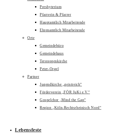
Presbyterium
Pfarrerin & Pfarrer
Hauptamtlich Mitarbeitende
Ehrenamtlich Mitarbeitende
Orte
Gemeindebüro
Gemeindehaus
Tersteegenkirche
Peter-Orgel
Partner
Jugendkirche „geistreich“
Förderverein „FÖR JuKi e.V.“
Gospelchor „Mind the Gap“
Region „Köln-Rechtsrheinisch Nord“
Lebensfeste