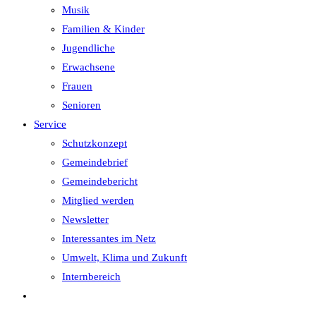
Musik
Familien & Kinder
Jugendliche
Erwachsene
Frauen
Senioren
Service
Schutzkonzept
Gemeindebrief
Gemeindebericht
Mitglied werden
Newsletter
Interessantes im Netz
Umwelt, Klima und Zukunft
Internbereich
Website-
Suche