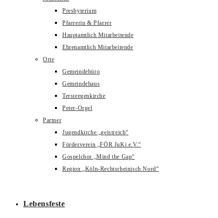
Presbyterium
Pfarrerin & Pfarrer
Hauptamtlich Mitarbeitende
Ehrenamtlich Mitarbeitende
Orte
Gemeindebüro
Gemeindehaus
Tersteegenkirche
Peter-Orgel
Partner
Jugendkirche „geistreich“
Förderverein „FÖR JuKi e.V.“
Gospelchor „Mind the Gap“
Region „Köln-Rechtsrheinisch Nord“
Lebensfeste