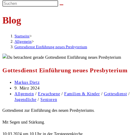
umschalten
Blog
Startseite
>
Allgemein
>
Gottesdienst Einführung neues Presbyterium
Gottesdienst Einführung neues Presbyterium
Beitrags-
Markus Dietz
Autor:
Beitrag
9. März 2024
veröffentlicht:
Beitrags-
Allgemein
/
Erwachsene
/
Familien & Kinder
/
Gottesdienst
/
Kategorie:
Jugendliche
/
Senioren
Gottesdienst zur Einführung des neuen Presbyteriums.
Mit Segen und Stärkung.
10.03.2024 um 10 Uhr in der Tersteegenkirche.