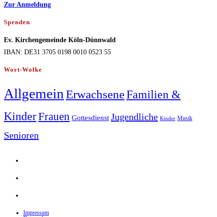
Zur Anmeldung
Spenden
Ev. Kirchengemeinde Köln-Dünnwald
IBAN: DE31 3705 0198 0010 0523 55
Wort-Wolke
Allgemein
Erwachsene
Familien &
Kinder
Frauen
Jugendliche
Gottesdienst
Musik
Kinder
Senioren
Opens
in
Opens
a
in
Opens
new
a
in
tab
new
Impressum
a