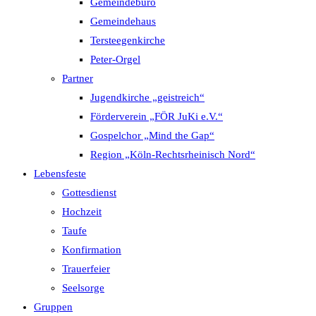
Gemeindebüro
Gemeindehaus
Tersteegenkirche
Peter-Orgel
Partner
Jugendkirche „geistreich“
Förderverein „FÖR JuKi e.V.“
Gospelchor „Mind the Gap“
Region „Köln-Rechtsrheinisch Nord“
Lebensfeste
Gottesdienst
Hochzeit
Taufe
Konfirmation
Trauerfeier
Seelsorge
Gruppen